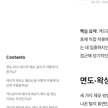
Jul 07, 202
핵심 요약:
겨드랑
포에 직접 작용해
는 데 집중하지만
접근해 장기적인 
Contents
면도·왁싱·레이저 제모, 원리가 어떻게 다
른가요?
면도·왁
레이저 제모는 멜라닌을 어떻게 이용해 모
낭에 작용할까요?
겨드랑이에 레이저 제모가 특히 잘 맞는
세 가지 제모 방
이유는 무엇인가요?
나온 털의 표면만
레이저 제모와 왁싱, 면도 중 관리 편의성