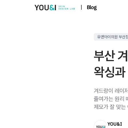
|
Blog
유앤아이의원 부산
부산 겨
왁싱과
겨드랑이 레이저
줄여가는 원리 
제모가 잘 맞는
YOU&I