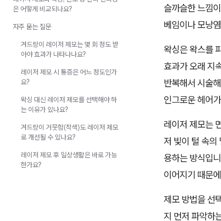
슬까슬한 느낌이
은 어떻게 비교되나요?
베임이나 모낭염
자주 묻는 질문
겨드랑이 레이저 제모는 몇 회 정도 받
왁싱은 왁스를 
아야 효과가 나타나나요?
효과가 오래 지속
레이저 제모 시 통증은 어느 정도인가
반복해서 시술해야
요?
인그로운 헤어가
왁싱 대신 레이저 제모를 선택해야 하
는 이유가 있나요?
레이저 제모는 면
겨드랑이 거뭇함(착색)도 레이저 제모
로 개선될 수 있나요?
저 빛이 털 속의
레이저 제모 후 일상생활은 바로 가능
용하는 방식입니다
한가요?
이어지기 때문에,
제모 방법을 선택
지 먼저 파악하는