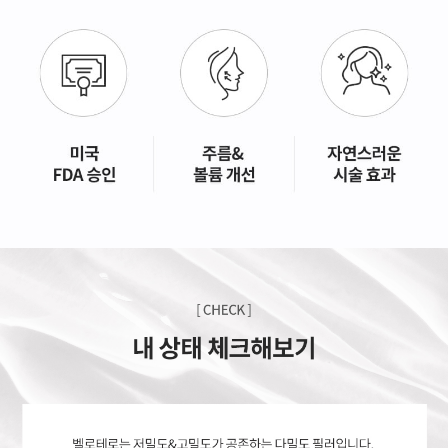
GYEONGSANG-DO
대구점
부산점
창원점