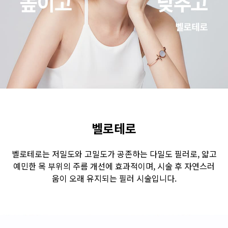
수원점
판교점
광교점
광명점
산본점
부천점
일산점
다산점
김포점
인천검단점
동탄점
평택점
안양점
부평점
안산점
의정부점
시흥배곧점
분당미금점
과천점
하남미사점
화성봉담점
경기광주점
벨로테로
CHUNGCHEONG-DO
벨로테로는 저밀도와 고밀도가 공존하는 다밀도 필러로, 얇고
예민한 목 부위의 주름 개선에 효과적이며, 시술 후 자연스러
천안점
대전점
움이 오래 유지되는 필러 시술입니다.
JEOLLA-DO
광주점
목포점