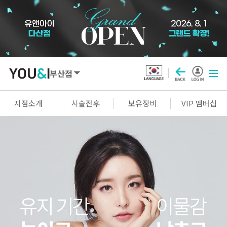
부산점
SEOUL
지점소개
시술전후
보유장비
VIP 멤버십
강남점
선릉점
잠실점
왕십리점
명동점
홍대신촌점
영등포점
마곡점
건대점
구로점
여의도점
천호점
목동점
창동점
GYEONGGI / INCHEON