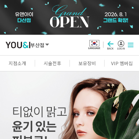
부산점
SEOUL
지점소개
시술전후
보유장비
VIP 멤버십
강남점
선릉점
잠실점
왕십리점
명동점
홍대신촌점
영등포점
마곡점
건대점
구로점
여의도점
천호점
목동점
창동점
GYEONGGI / INCHEON