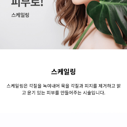
수원점
판교점
광교점
광명점
산본점
부천점
일산점
다산점
김포점
인천검단점
동탄점
평택점
안양점
부평점
안산점
의정부점
시흥배곧점
분당미금점
과천점
하남미사점
화성봉담점
경기광주점
스케일링
CHUNGCHEONG-DO
스케일링은 각질을 녹여내어 묵을 각질과 피지를 제거하고 맑
고 윤기 있는 피부를 만들어주는 시술입니다.
천안점
대전점
JEOLLA-DO
광주점
목포점