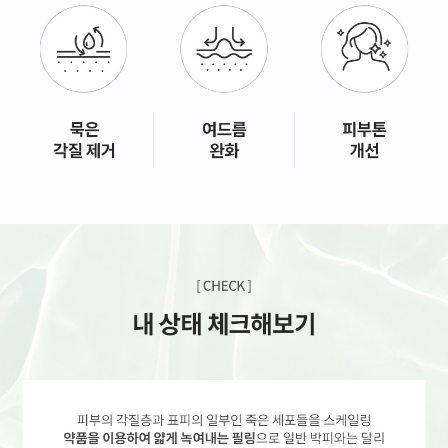
GYEONGSANG-DO
대구점
부산점
창원점