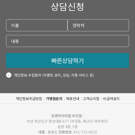
상담신청
빠른상담하기
개인정보 수집동의 (이벤트 공지, 상담, 각종 서비스 등)
개인정보취급방침
가맹점문의
제휴안내
고객소리함
비급여공지
유앤아이의원 부산점
:
부산 부산진구 중앙대로 677 (부전동, 파고다 아카데미)
본관 4층, 5층
대표
: 홍동민
전화번호
: 051-715-6025