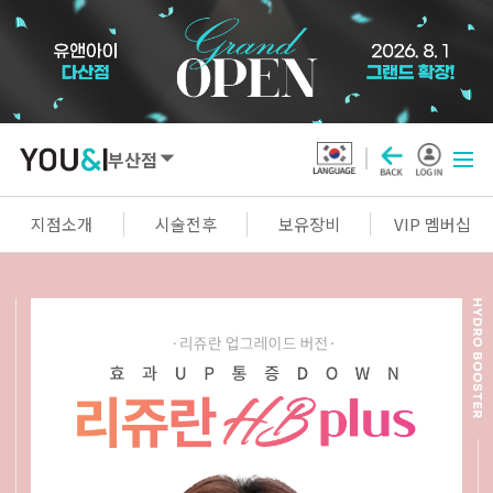
부산점
SEOUL
지점소개
시술전후
보유장비
VIP 멤버십
강남점
선릉점
잠실점
왕십리점
명동점
홍대신촌점
영등포점
마곡점
건대점
구로점
여의도점
천호점
목동점
창동점
GYEONGGI / INCHEON