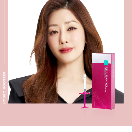
수원점
판교점
광교점
광명점
산본점
부천점
일산점
다산점
김포점
인천검단점
동탄점
평택점
안양점
부평점
안산점
의정부점
시흥배곧점
분당미금점
과천점
하남미사점
화성봉담점
경기광주점
CHUNGCHEONG-DO
천안점
대전점
JEOLLA-DO
광주점
목포점