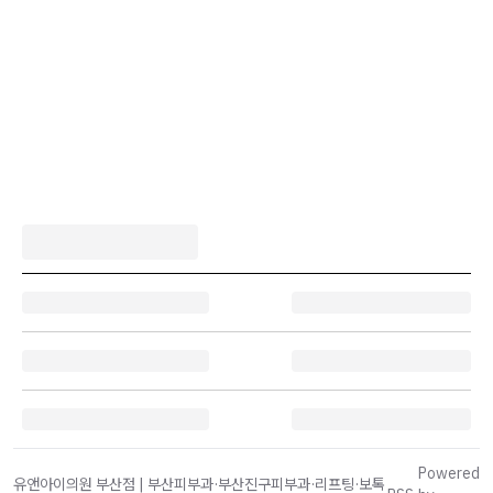
Powered
유앤아이의원 부산점 | 부산피부과·부산진구피부과·리프팅·보톡