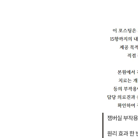
잼버실 부작용
원리 효과 한