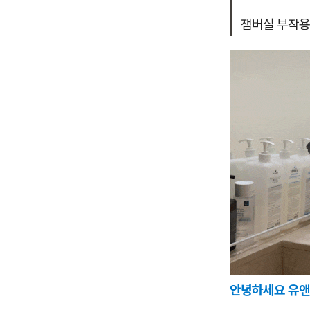
잼버실 부작용
안녕하세요 유앤