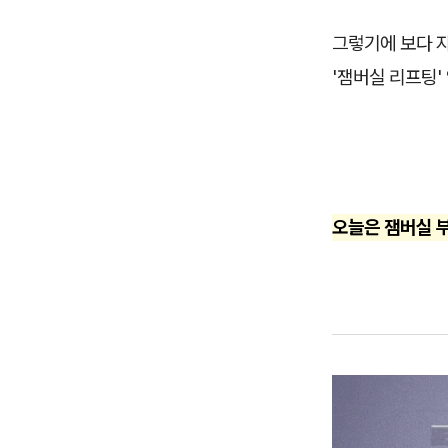
그렇기에 보다 
'잼버실 리프팅'
오늘은 잼버실 부