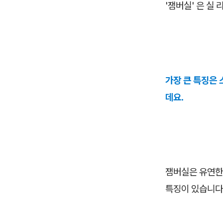
'잼버실' 은 실
가장 큰 특징은 
데요.
잼버실은 유연한
특징이 있습니다