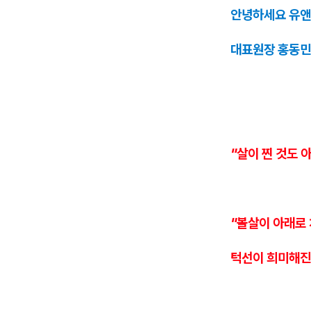
안녕하세요 유앤
대표원장 홍동민
"살이 찐 것도 
"볼살이 아래로
턱선이 희미해진 