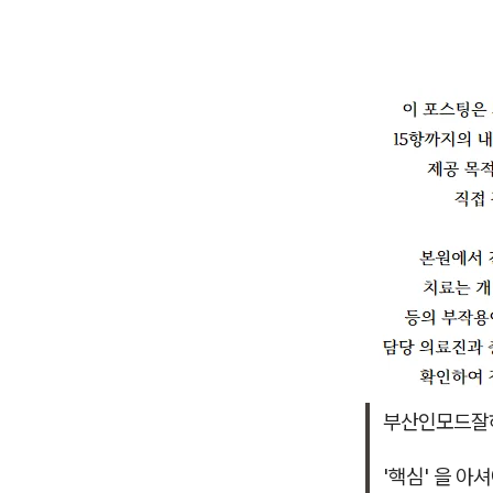
부산인모드잘
'핵심' 을 아