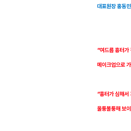
대표원장 홍동민
"여드름 흉터가
메이크업으로 가
"흉터가 심해서
울퉁불퉁해 보이