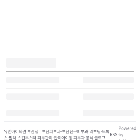
Powered
유앤아이의원 부산점 | 부산피부과·부산진구피부과·리프팅·보톡
RSS
·
by
스·필러·스킨부스터·피부관리·안티에이징 피부과 공식 블로그