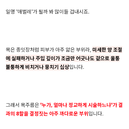
일명 '애벌레'가 될까 봐 많이들 겁내시죠.
목은 종잇장처럼 피부가 아주 얇은 부위라,
미세한 양 조절
에 실패하거나 주입 깊이가 조금만 어긋나도 겉으로 울퉁
불퉁하게 비치거나 뭉치기 십상
입니다.
그래서 목주름은
'누가, 얼마나 정교하게 시술하느냐'가 결
과의 8할을 결정짓는 아주 까다로운 부위
입니다.