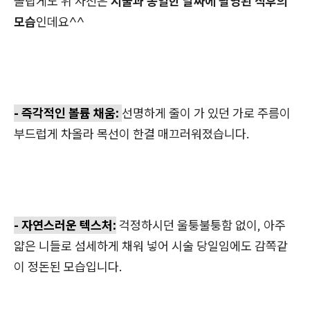
놀랍게도 위 사진은
시술과 동일한 날짜에 촬영된 직후의
모습
인데요^^
- 즉각적인 볼륨 채움:
선명하게 줄이 가 있던 가로 주름이
부드럽게 차올라 목선이 한결 매끄러워졌습니다.
- 자연스러운 텍스처:
걱정하시던 울퉁불퉁함 없이, 아주
얇은 니들로 섬세하게 채워 넣어 시술 당일임에도 감쪽같
이 정돈된 모습입니다.