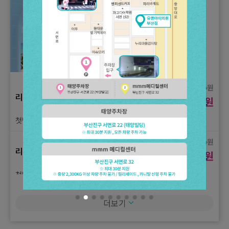
샷 + 포트라 40kj
원
4,500,000
3주년 기념 이벤트
원
3,333,000
(3,333,000원 패키지)울쎄라피 프라임 300샷 + 덴서티 600샷 +
온다 40kj + 포트라 60kj
원
16,000
리프팅
원
8,900
첫방문) 인모드 FX 1부위 1회 체험가
원
16,000
리프팅
원
8,900
첫방문) 슈링크 유니버스 100샷 1회 체험가
원
1,500,000
더보기
리프팅
원
850,000
첫방문) 울쎄라피 프라임 300샷 1회 체험가