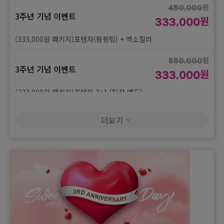
원
(33,000원 시술)물광주사 2cc
450,000
3주년 기념 이벤트
원
333,000
원
60,000
3주년 기념 이벤트
(333,000원 패키지)포텐자(펌핑팁) + 엑소힐러
원
33,000
원
(33,000원 시술)마늘수액
550,000
3주년 기념 이벤트
원
333,000
(333,000원 패키지)포텐자 2+1 (팁값 별도)
원
450,000
더보기
3주년 기념 이벤트
원
333,000
(333,000원 패키지)줌패스 + 피코토닝 + 밀크필 + LDM 6분
원
450,000
3주년 기념 이벤트
원
333,000
(333,000원 패키지)골드ptt + 제네시스 + 네오빔 + 압출 + led
원
450,000