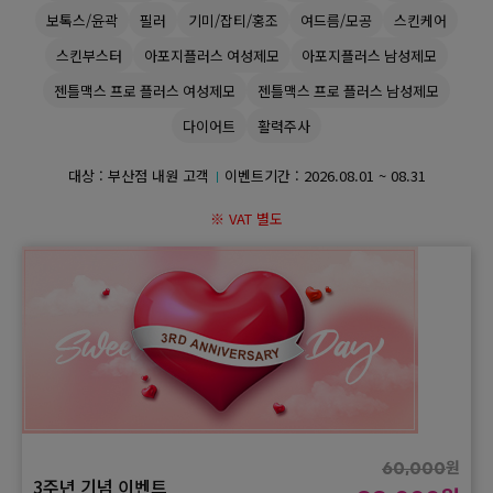
보톡스/윤곽
필러
기미/잡티/홍조
여드름/모공
스킨케어
GYEONGSANG-DO
스킨부스터
아포지플러스 여성제모
아포지플러스 남성제모
젠틀맥스 프로 플러스 여성제모
젠틀맥스 프로 플러스 남성제모
대구점
부산점
창원점
다이어트
활력주사
대상 : 부산점 내원 고객
이벤트기간 :
2026.08.01 ~ 08.31
※ VAT 별도
원
60,000
3주년 기념 이벤트