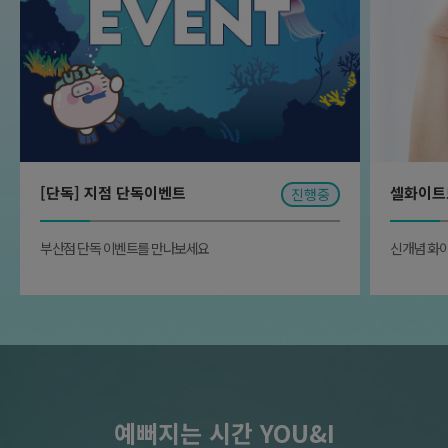
[단독] 지점 단독이벤트
셀화이트
진행중
부산점 단독 이벤트를 만나보세요
신개념 화
예뻐지는 시간 YOU&I