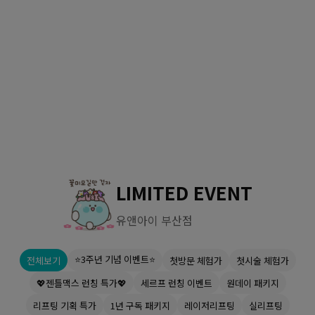
수원점
판교점
광교점
광명점
산본점
부천점
일산점
다산점
김포점
인천검단점
동탄점
평택점
안양점
부평점
안산점
의정부점
시흥배곧점
분당미금점
과천점
하남미사점
화성봉담점
경기광주점
LIMITED EVENT
CHUNGCHEONG-DO
유앤아이 부산점
천안점
대전점
⭐3주년 기념 이벤트⭐
전체보기
첫방문 체험가
첫시술 체험가
JEOLLA-DO
💖젠틀맥스 런칭 특가💖
세르프 런칭 이벤트
원데이 패키지
광주점
목포점
리프팅 기획 특가
1년 구독 패키지
레이저리프팅
실리프팅