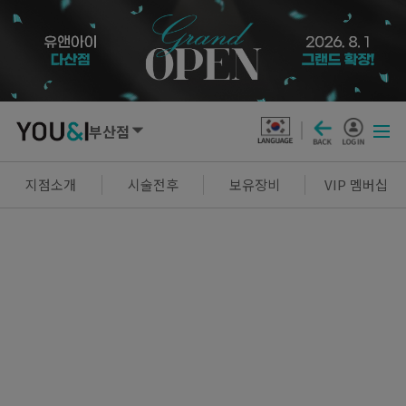
부산점
SEOUL
지점소개
시술전후
보유장비
VIP 멤버십
강남점
선릉점
잠실점
왕십리점
명동점
홍대신촌점
영등포점
마곡점
건대점
구로점
여의도점
천호점
목동점
창동점
GYEONGGI / INCHEON