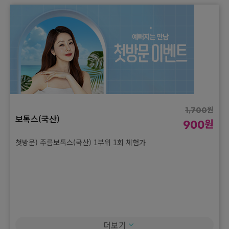
원
1,700
보톡스(국산)
원
900
첫방문) 주름보톡스(국산) 1부위 1회 체험가
더보기