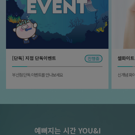
[단독] 지점 단독이벤트
셀화이트
진행중
부산점 단독 이벤트를 만나보세요
신개념 화
예뻐지는 시간 YOU&I