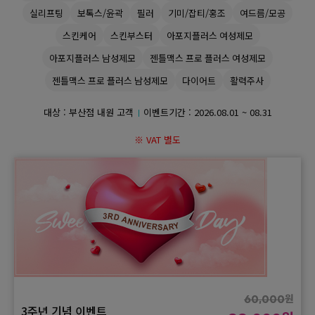
실리프팅
보톡스/윤곽
필러
기미/잡티/홍조
여드름/모공
GYEONGSANG-DO
스킨케어
스킨부스터
아포지플러스 여성제모
아포지플러스 남성제모
젠틀맥스 프로 플러스 여성제모
대구점
부산점
창원점
젠틀맥스 프로 플러스 남성제모
다이어트
활력주사
대상 : 부산점 내원 고객
이벤트기간 :
2026.08.01 ~ 08.31
※ VAT 별도
원
60,000
3주년 기념 이벤트