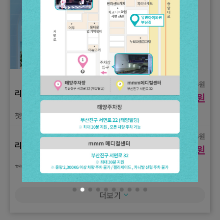
샷 + 포트라 40kj
원
4,500,000
3주년 기념 이벤트
원
3,333,000
(3,333,000원 패키지)울쎄라피 프라임 300샷 + 덴서티 600샷 +
온다 40kj + 포트라 60kj
원
16,000
리프팅
원
8,900
첫방문) 인모드 FX 1부위 1회 체험가
원
16,000
리프팅
원
8,900
첫방문) 슈링크 유니버스 100샷 1회 체험가
원
1,500,000
더보기
리프팅
원
850,000
첫방문) 울쎄라피 프라임 300샷 1회 체험가