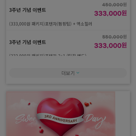
원
(33,000원 시술)물광주사 2cc
450,000
3주년 기념 이벤트
원
333,000
원
60,000
3주년 기념 이벤트
(333,000원 패키지)포텐자(펌핑팁) + 엑소힐러
원
33,000
원
(33,000원 시술)마늘수액
550,000
3주년 기념 이벤트
원
333,000
(333,000원 패키지)포텐자 2+1 (팁값 별도)
원
450,000
더보기
3주년 기념 이벤트
원
333,000
(333,000원 패키지)줌패스 + 피코토닝 + 밀크필 + LDM 6분
원
450,000
3주년 기념 이벤트
원
333,000
(333,000원 패키지)골드ptt + 제네시스 + 네오빔 + 압출 + led
원
450,000