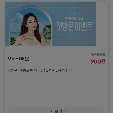
원
1,700
보톡스(국산)
원
900
첫방문) 주름보톡스(국산) 1부위 1회 체험가
더보기