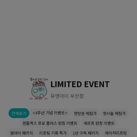
수원점
판교점
광교점
광명점
산본점
부천점
일산점
다산점
김포점
인천검단점
동탄점
평택점
안양점
부평점
안산점
의정부점
시흥배곧점
분당미금점
과천점
하남미사점
화성봉담점
경기광주점
LIMITED EVENT
CHUNGCHEONG-DO
유앤아이 부산점
천안점
대전점
⭐3주년 기념 이벤트⭐
전체보기
첫방문 체험가
첫시술 체험가
JEOLLA-DO
젠틀맥스 프로 플러스 런칭 이벤트
세르프 런칭 이벤트
광주점
목포점
원데이 패키지
리프팅 기획 특가
1년 구독 패키지
레이저리프팅