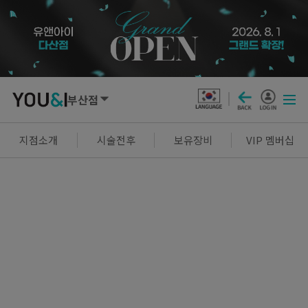
부산점
SEOUL
지점소개
시술전후
보유장비
VIP 멤버십
강남점
선릉점
잠실점
왕십리점
명동점
홍대신촌점
영등포점
마곡점
건대점
구로점
여의도점
천호점
목동점
창동점
GYEONGGI / INCHEON